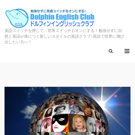
Skip
to
content
英語スイッチを押して、世界スイッチもオンにする！勉強せずに自
然と英語が身につく新しいスタイルの英語クラブ♪英語で世界に飛び
出したい方へ！
M